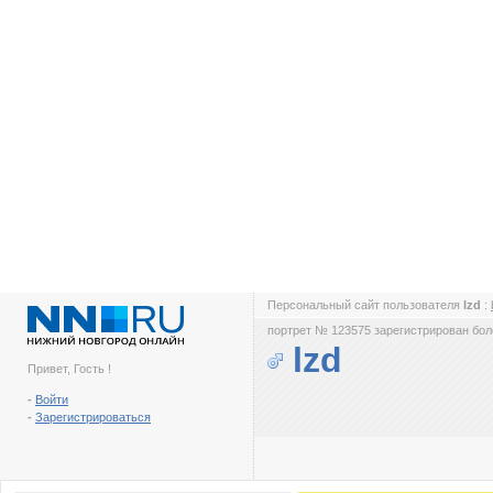
Персональный сайт пользователя
lzd
:
портрет № 123575 зарегистрирован боле
lzd
Привет, Гость !
-
Войти
-
Зарегистрироваться