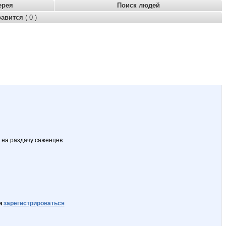
ерея
Поиск людей
равится
( 0 )
 на раздачу саженцев
и
зарегистрироваться