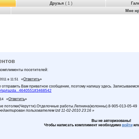
Друзья
( 1 )
Гал
Мне н
ентов
 комплименты посетителей:
«
Ответить
»
2011 в 11:51
у отправить Вам приватное сообщение, поэтому напишу здесь. Записываемся
/sp/razda...4640551#3468542
«
Ответить
»
:14
 потолки(Черутти).Отделочные работы.Лепнина(колонны).8-905-013-05-49
дактирован пользователем lzd 11-02-2010 23:16 »
Вы не авторизованы!
Чтобы написать комплимент необходимо
войти
ил