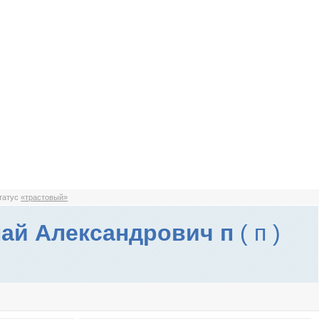
статус
«трастовый»
ай Александрович п
( п )