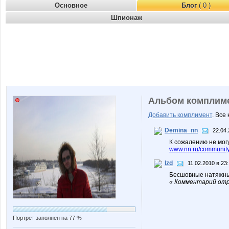
Основное
Блог
( 0 )
Шпионаж
Альбом комплим
Добавить комплимент
. Все
Demina_nn
22.04.
К сожалению не мог
www.nn.ru/community
lzd
11.02.2010 в 23
Бесшовные натяжные
« Комментарий отре
Портрет заполнен на 77 %