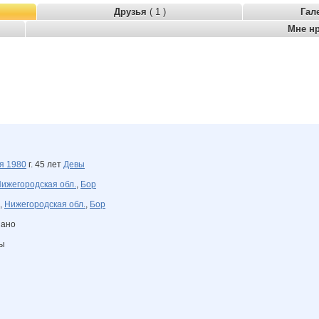
Друзья
( 1 )
Гал
Мне н
ря
1980
г. 45 лет
Девы
ижегородская обл.
,
Бор
,
Нижегородская обл.
,
Бор
зано
ны