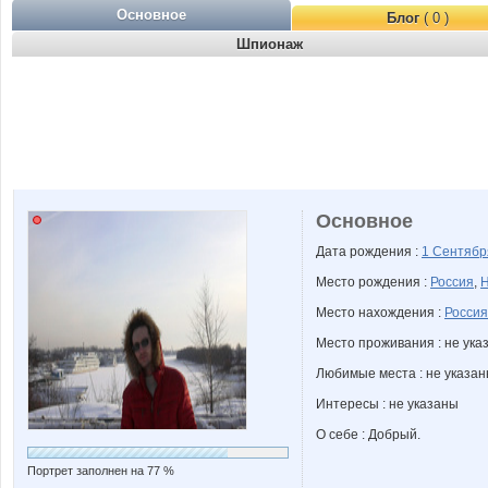
Основное
Блог
( 0 )
Шпионаж
Основное
Дата рождения :
1 Сентяб
Место рождения :
Россия
,
Н
Место нахождения :
Россия
Место проживания : не ука
Любимые места : не указа
Интересы : не указаны
О себе : Добрый.
Портрет заполнен на 77 %