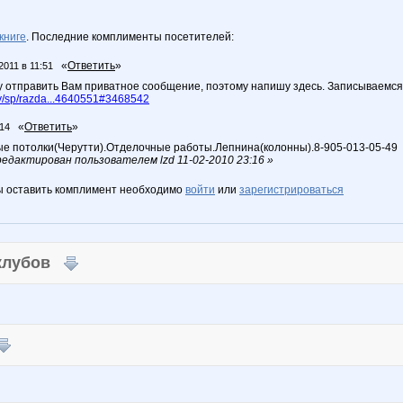
книге
. Последние комплименты посетителей:
«
Ответить
»
2011 в 11:51
у отправить Вам приватное сообщение, поэтому напишу здесь. Записываемся
/sp/razda...4640551#3468542
«
Ответить
»
:14
 потолки(Черутти).Отделочные работы.Лепнина(колонны).8-905-013-05-49
дактирован пользователем lzd 11-02-2010 23:16 »
ы оставить комплимент необходимо
войти
или
зарегистрироваться
 клубов