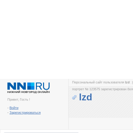
Персональный сайт пользователя
lzd
:
портрет № 123575 зарегистрирован боле
lzd
Привет, Гость !
-
Войти
-
Зарегистрироваться