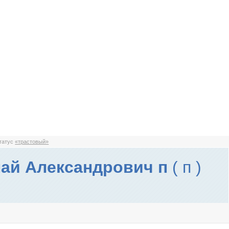
статус
«трастовый»
ай Александрович п
( п )