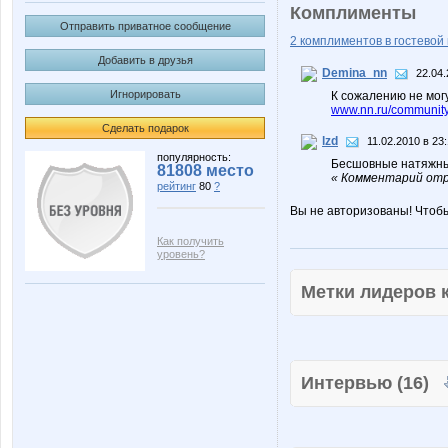
Комплименты
Отправить приватное сообщение
2 комплиментов в гостевой 
Добавить в друзья
Demina_nn
22.04.
Игнорировать
К сожалению не мог
www.nn.ru/community
Сделать подарок
lzd
11.02.2010 в 23
популярность:
Бесшовные натяжные
81808 место
« Комментарий отре
рейтинг
80
?
Вы не авторизованы! Чтоб
Как получить
уровень?
Метки лидеров
Интервью (16)